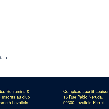
aire.
 des Benjamins &
Complexe sportif Louiso
 inscrits au club
15 Rue Pablo Neruda,
isme à Levallois.
92300 Levallois-Perret