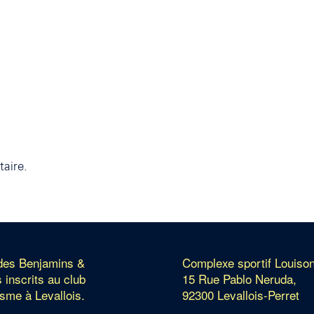
aire.
 des Benjamins &
Complexe sportif Louiso
 inscrits au club
15 Rue Pablo Neruda,
isme à Levallois.
92300 Levallois-Perret