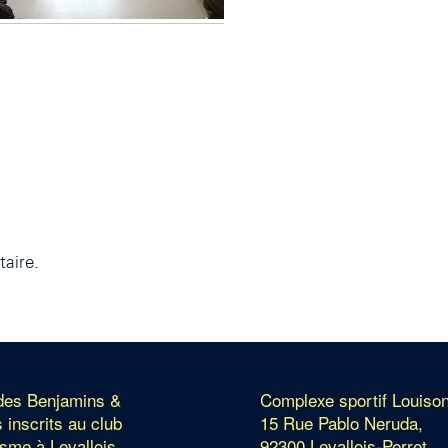
aire.
 des Benjamins &
Complexe sportif Louiso
 inscrits au club
15 Rue Pablo Neruda,
isme à Levallois.
92300 Levallois-Perret