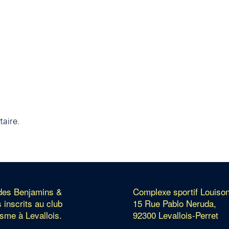
aire.
 des Benjamins &
Complexe sportif Louiso
 inscrits au club
15 Rue Pablo Neruda,
isme à Levallois.
92300 Levallois-Perret