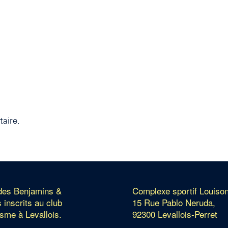
aire.
 des Benjamins &
Complexe sportif Louiso
 inscrits au club
15 Rue Pablo Neruda,
isme à Levallois.
92300 Levallois-Perret