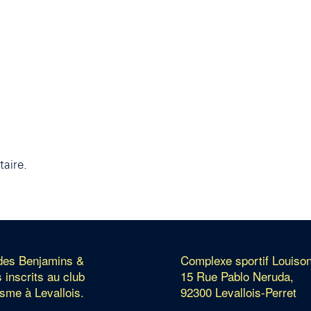
aire.
 des Benjamins &
Complexe sportif Louiso
 inscrits au club
15 Rue Pablo Neruda,
isme à Levallois.
92300 Levallois-Perret