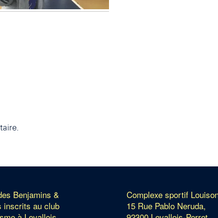
aire.
 des Benjamins &
Complexe sportif Louiso
 inscrits au club
15 Rue Pablo Neruda,
isme à Levallois.
92300 Levallois-Perret