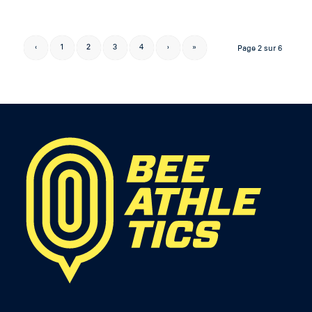
‹
1
2
3
4
›
»
Page 2 sur 6