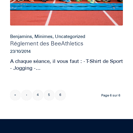
Benjamins
,
Minimes
,
Uncategorized
Réglement des BeeAthletics
23/10/2014
A chaque séance, il vous faut : - T-Shirt de Sport
- Jogging -…
«
‹
4
5
6
Page 6 sur 6